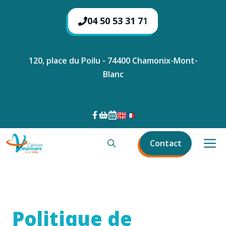
Aller
au
04 50 53 31 7
1
contenu
120, place du Poilu - 74400 Chamonix-Mont-
Blanc
M
Contact
Politique de