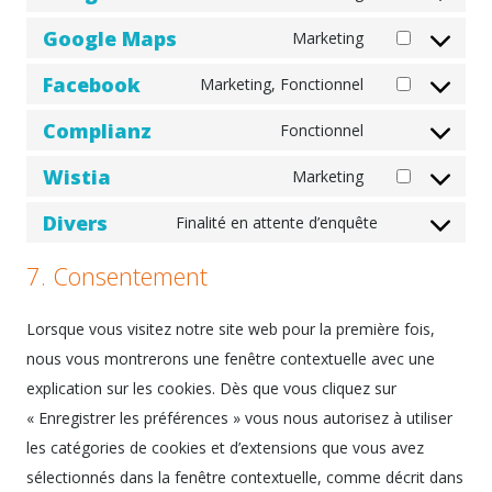
service
Consent
burst-
Google Maps
to
Marketing
Consent
statistics
service
Facebook
to
Marketing, Fonctionnel
google-
Consent
service
fonts
Complianz
to
Fonctionnel
google-
Consent
service
maps
Wistia
to
Marketing
facebook
Consent
service
Divers
to
Finalité en attente d’enquête
complianz
Consent
service
to
7. Consentement
wistia
service
divers
Lorsque vous visitez notre site web pour la première fois,
nous vous montrerons une fenêtre contextuelle avec une
explication sur les cookies. Dès que vous cliquez sur
« Enregistrer les préférences » vous nous autorisez à utiliser
les catégories de cookies et d’extensions que vous avez
sélectionnés dans la fenêtre contextuelle, comme décrit dans