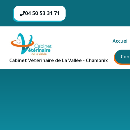
Aller
au
04 50 53 31 7
1
contenu
Accueil
Con
Cabinet Vétérinaire de La Vallée - Chamonix