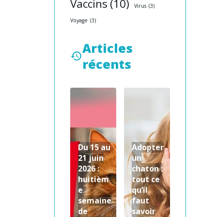
Vaccins
(10)
Virus
(3)
Voyage
(3)
Articles
récents
Du 15 au
Adopter
21 juin
un
2026 :
chaton :
huitièm
tout ce
e
qu’il
semaine
faut
de
savoir