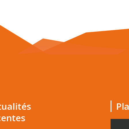
tualités
Pl
centes