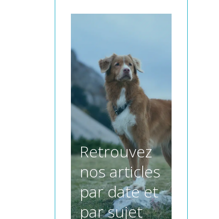
Retrouvez
nos articles
par date et
par sujet