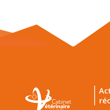
Ac
ré