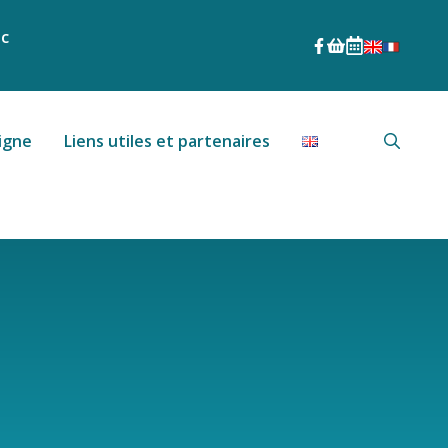
nc
igne
Liens utiles et partenaires