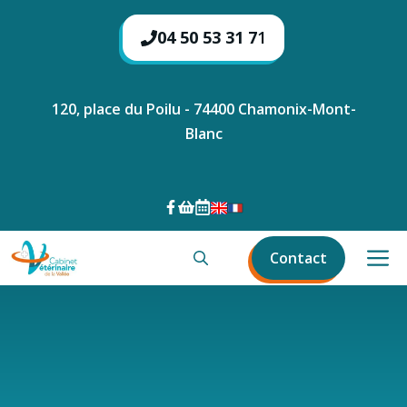
Aller
au
04 50 53 31 7
1
contenu
120, place du Poilu - 74400 Chamonix-Mont-
Blanc
M
Contact