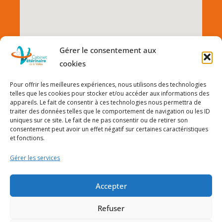
Gérer le consentement aux
cookies
Pour offrir les meilleures expériences, nous utilisons des technologies
telles que les cookies pour stocker et/ou accéder aux informations des
appareils. Le fait de consentir à ces technologies nous permettra de
traiter des données telles que le comportement de navigation ou les ID
uniques sur ce site. Le fait de ne pas consentir ou de retirer son
consentement peut avoir un effet négatif sur certaines caractéristiques
et fonctions.
Gérer les services
Accepter
© Cabinet Vétérinaire de la Vallée 2026 | SELARL Vetocham
Refuser
| SIRET : 90811550400015 | TVA intra. : FR62908115504 |