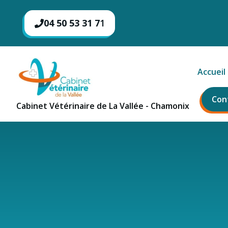
Aller
au
04 50 53 31 7
1
contenu
Accueil
Con
Cabinet Vétérinaire de La Vallée - Chamonix