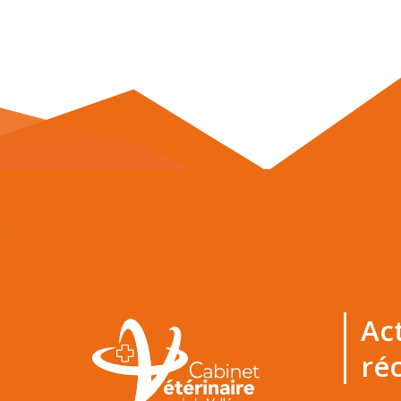
Ac
ré