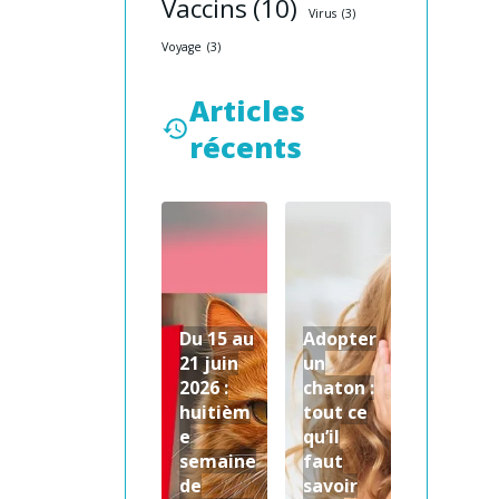
Vaccins
(10)
Virus
(3)
Voyage
(3)
Articles
récents
Du 15 au
Adopter
21 juin
un
2026 :
chaton :
huitièm
tout ce
e
qu’il
semaine
faut
de
savoir