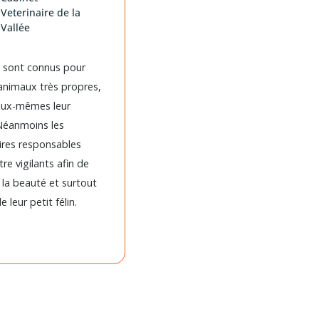
Veterinaire de la
Vallée
s sont connus pour
animaux très propres,
 eux-mêmes leur
 Néanmoins les
ires responsables
re vigilants afin de
 la beauté et surtout
e leur petit félin.