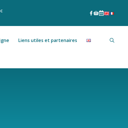
nc
igne
Liens utiles et partenaires