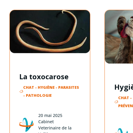
La toxocarose
Hygi
CHAT
-
HYGIÈNE
-
PARASITES
-
PATHOLOGIE
CHAT
-
PRÉVE
20 mai 2025
Cabinet
Veterinaire de la