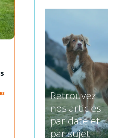
es
Retrouvez
ES
nos articles
par date et
par sujet