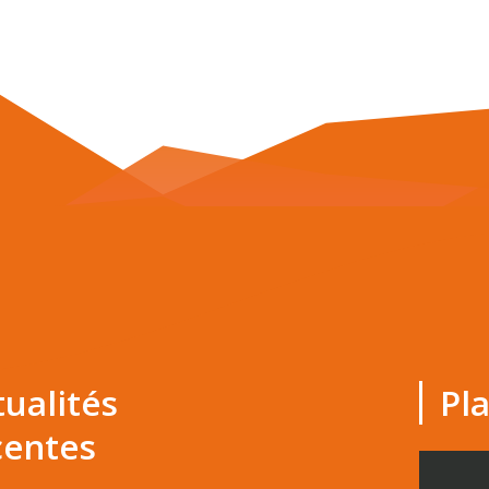
tualités
Pl
centes