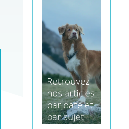
Retrouvez
nos articles
par date et
par sujet