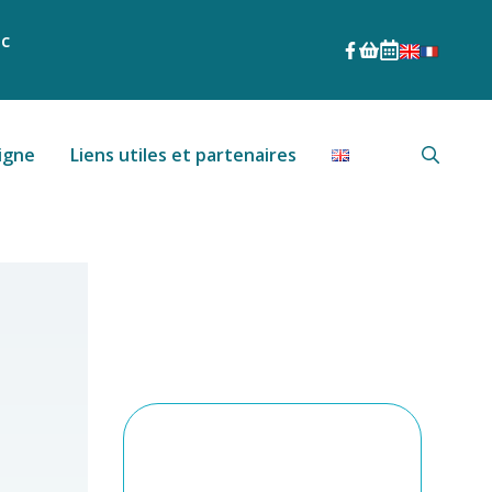
nc
igne
Liens utiles et partenaires