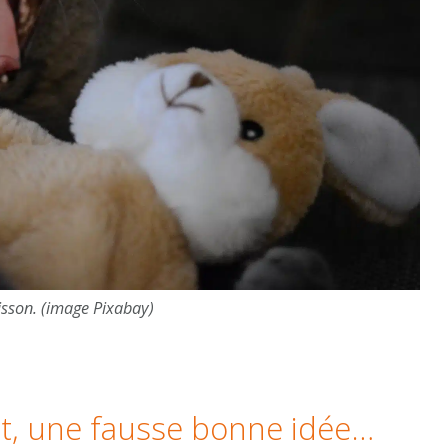
isson. (image Pixabay)
ant, une fausse bonne idée…