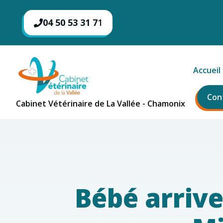
Aller
au
04 50 53 31 7
1
contenu
Accueil
Con
Cabinet Vétérinaire de La Vallée - Chamonix
Bébé arriv