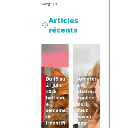
Voyage
(3)
Articles
récents
Du 15 au
Adopter
21 juin
un
2026 :
chaton :
huitièm
tout ce
e
qu’il
semaine
faut
de
savoir
l’identifi
pour