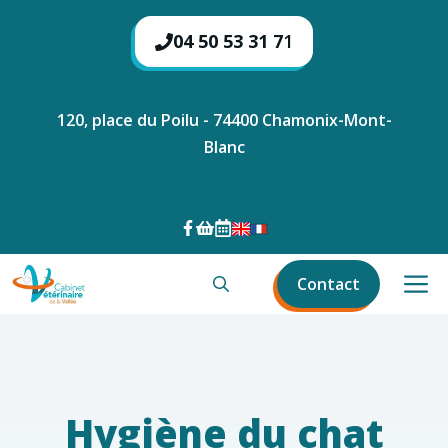
Aller
au
04 50 53 31 7
1
contenu
120, place du Poilu - 74400 Chamonix-Mont-
Blanc
M
Contact
Hygiène du chat