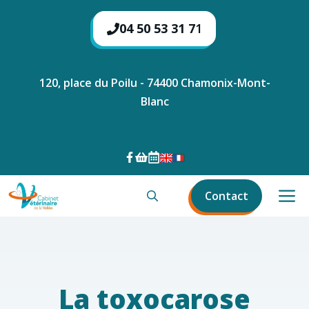
Aller
au
04 50 53 31 7
1
contenu
120, place du Poilu - 74400 Chamonix-Mont-
Blanc
M
Contact
La toxocarose