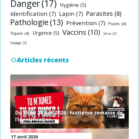
Danger
(17)
Hygiène
(5)
Parasites
(8)
Identification
(7)
Lapin
(7)
Pathologie
(13)
Prévention
(7)
Puces
(4)
Vaccins
(10)
Urgence
(5)
Tiques
(4)
Virus
(3)
Voyage
(3)
Articles récents
Du 15 au 21 juin 2026 : huitième semaine de
l’identification.
17 avril 2026