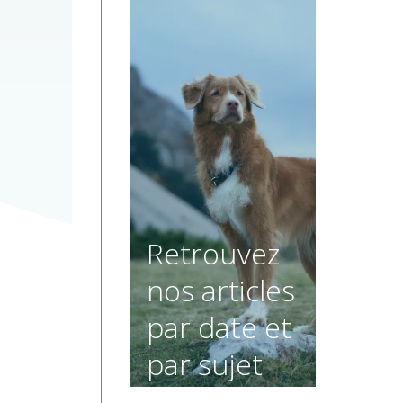
Retrouvez
nos articles
par date et
par sujet