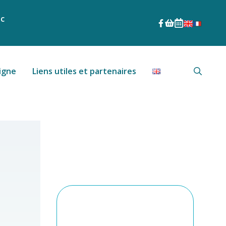
nc
igne
Liens utiles et partenaires