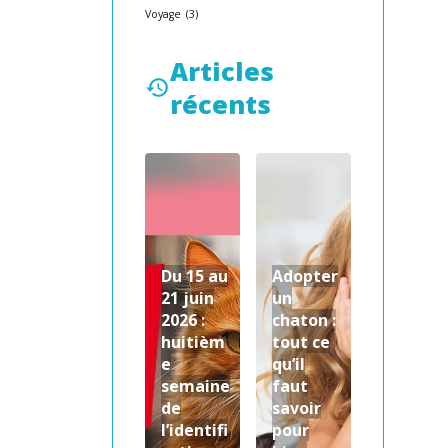
Voyage
(3)
Articles
récents
Du 15 au
Adopter
21 juin
un
2026 :
chaton :
huitièm
tout ce
e
qu’il
semaine
faut
de
savoir
l’identifi
pour