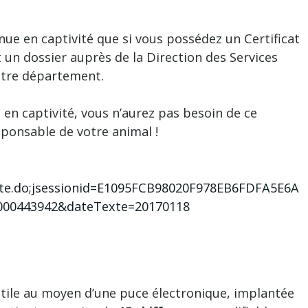
nue en captivité que si vous possédez un Certificat
 un dossier auprès de la Direction des Services
otre département.
s en captivité, vous n’aurez pas besoin de ce
esponsable de votre animal !
Texte.do;jsessionid=E1095FCB98020F978EB6FDFA5E6A
0000443942&dateTexte=20170118
reptile au moyen d’une puce électronique, implantée