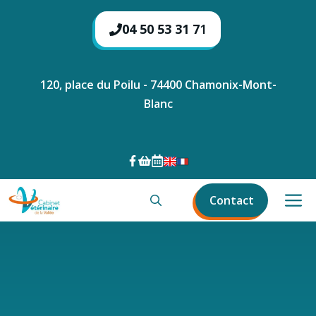
Aller
au
04 50 53 31 7
1
contenu
120, place du Poilu - 74400 Chamonix-Mont-
Blanc
M
Contact