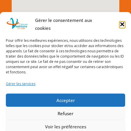
Gérer le consentement aux
cookies
Pour offrir les meilleures expériences, nous utilisons des technologies
telles que les cookies pour stocker et/ou accéder aux informations des
appareils. Le fait de consentir à ces technologies nous permettra de
traiter des données telles que le comportement de navigation ou les ID
uniques sur ce site. Le fait de ne pas consentir ou de retirer son
consentement peut avoir un effet négatif sur certaines caractéristiques
et fonctions.
Gérer les services
Accepter
© Cabinet Vétérinaire de la Vallée 2026 | SELARL Vetocham
Refuser
| SIRET : 90811550400015 | TVA intra. : FR62908115504 |
Voir les préférences
Adresse : 120 PL DU POILU 74400 CHAMONIX-MONT-